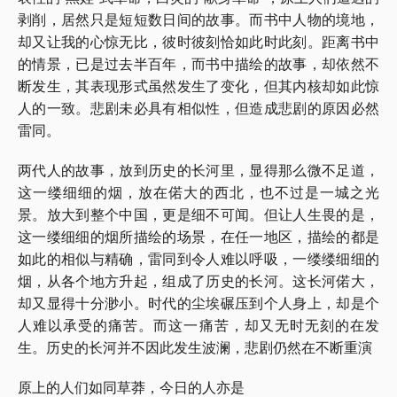
剥削，居然只是短短数日间的故事。而书中人物的境地，
却又让我的心惊无比，彼时彼刻恰如此时此刻。距离书中
的情景，已是过去半百年，而书中描绘的故事，却依然不
断发生，其表现形式虽然发生了变化，但其内核却如此惊
人的一致。悲剧未必具有相似性，但造成悲剧的原因必然
雷同。
两代人的故事，放到历史的长河里，显得那么微不足道，
这一缕细细的烟，放在偌大的西北，也不过是一城之光
景。放大到整个中国，更是细不可闻。但让人生畏的是，
这一缕细细的烟所描绘的场景，在任一地区，描绘的都是
如此的相似与精确，雷同到令人难以呼吸，一缕缕细细的
烟，从各个地方升起，组成了历史的长河。这长河偌大，
却又显得十分渺小。时代的尘埃碾压到个人身上，却是个
人难以承受的痛苦。而这一痛苦，却又无时无刻的在发
生。历史的长河并不因此发生波澜，悲剧仍然在不断重演
原上的人们如同草莽，今日的人亦是