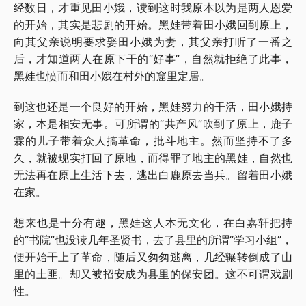
经数日，才重见田小娥，读到这时我原本以为是两人恩爱
的开始，其实是悲剧的开始。黑娃带着田小娥回到原上，
向其父亲说明要求娶田小娥为妻，其父亲打听了一番之
后，才知道两人在原下干的“好事”，自然就拒绝了此事，
黑娃也愤而和田小娥在村外的窟里定居。
到这也还是一个良好的开始，黑娃努力的干活，田小娥持
家，本是相安无事。可所谓的“共产风”吹到了原上，鹿子
霖的儿子带着众人搞革命，批斗地主。然而坚持不了多
久，就被现实打回了原地，而得罪了地主的黑娃，自然也
无法再在原上生活下去，逃出白鹿原去当兵。留着田小娥
在家。
想来也是十分有趣，黑娃这人本无文化，在白嘉轩把持
的“书院”也没读几年圣贤书，去了县里的所谓“学习小组”，
便开始干上了革命，随后又匆匆逃离，几经辗转倒成了山
里的土匪。却又被招安成为县里的保安团。这不可谓戏剧
性。