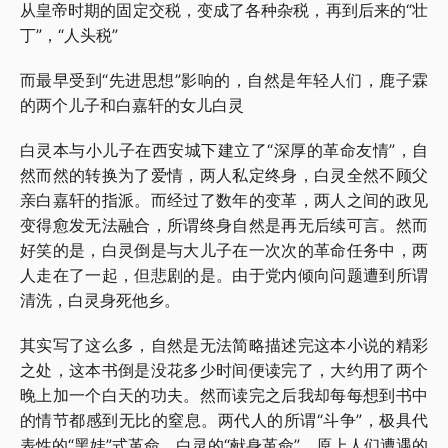
从皇帝时期的固定交税，变成了各种杂税，再到后来的“壮
丁”，“人头税”
而最早受到“先进思想”影响的，自然是年轻人们，鹿子霖
的两个儿子和白嘉轩的女儿白灵
白灵本与小儿子在西安城下建立了“深厚的革命友情”，自
然而然的转换为了爱情，两人私定终身，白灵全然不顾父
亲白嘉轩的指派。而经过了数年的变革，两人之间的政见
变得愈发无法融合，所谓终身自然是再无后续可言。然而
好笑的是，白灵倒是与大儿子在一次次的革命任务中，两
人走在了一起，但悲剧的是。由于党内倾向问题遭到所谓
清洗，白灵身死他乡。
其实写了这么多，自然是无法简略描述完这本小说的精彩
之处，这本书倒是没花多少时间便读完了，大约用了两个
晚上加一个白天的功夫。然而读完之后我却每每想到书中
的情节都感到无比的窒息。两代人的所谓“斗争”，极具代
表性的“黑娃”式革命，白灵的“献身革命”，原上人们遭遇的