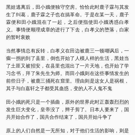
黑娃逃离后，田小娥便独守空房。恰恰此时鹿子霖与其发
生了纠葛，鹿子霖之子也在搞革命。于是在某一天，鹿子
霖便和田小娥混在了一起，之后便指使田小娥诱惑白孝
义。事情便顺理成章的进行了下去，白孝义的堕落，白家
的暂时衰败
当然事情总有反转，白孝义在田边被鹿三一顿嘲讽后，一
瘸一拐的到了县里，倒也开始了人模人样的生活，黑娃当
了土匪又被招安，在县里也混出了一片天地，也开始了学
习念书，拜了朱先生为师。而田小娥则在这些事情发生的
前些日子，被鹿三捅死在窟里。理由则是这女人是祸根，
其子与白嘉轩之子都受其蛊惑，变的人不人鬼不鬼
田小娥的死只是一个插曲，原外的世界此时正轰轰烈烈的
发生巨大变化，皇帝没了，辫子剪了。日本人要来了，国
共开始合作了，国共合作结束了，国共开始斗争了
原上的人们自然是一无所知，对于他们生活的影响，则是