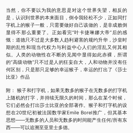
当然，你不要以为我的意思是对这个世界失望，相反的
是，认识到世界的本来面目，倒令我轻松不少，正如同打
字机上的猴子一般，只需要做好自己该做的，是非成败倒
显得不那么重要了。正如看完“叶卡捷琳娜大帝”后的感
慨：道德只不过是大多数人趋利避害的规约升华，沙皇时
期的乱性和现当代权力与利益中心人们的淫乱又何其相
似。人类的动物性在不断的见闻中显得如此赤裸，所谓
的“高级动物”只不过是人的狂妄自大，人和动物并没有任
何区别，只是那只足够的幸运猴子，幸运的打出了《莎士
比亚》作品
附： 猴子和打字机，如果无数多的猴子在无数多的打字机
上随机的打字，并持续无限久的时间，那么在某个时候，
它们必然会打出莎士比亚的全部著作。猴子和打字机的设
想在20世纪初被法国数学家Emile Borel推广，但其基本
思想——无数多的人员和无数多的时间能产生任何/所有东
西——可以追溯至亚里士多德。