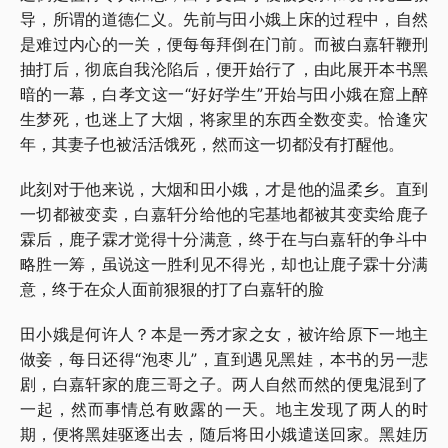
导，所谓的道德仁义。先前与田小娥上床的过程中，自然
是难过内心的一关，便每每拜倒在门前。而被白嘉轩鞭刑
抽打后，彻底自我沦陷后，便开始行了，由此展开本书黑
暗的一幕，白孝文这一“好好学生”开始与田小娥在窟上醉
生梦死，也迷上了大烟，将家里的东西全数变卖。恰逢灾
年，其妻子也被活活饿死，然而这一切都没有打醒他。
此刻对于他来说，大烟和田小娥，才是他的温柔乡。直到
一切都被变卖，白嘉轩分给他的宅基地都被其变卖给鹿子
霖后，鹿子霖才觉得十分满意，终于在与白嘉轩的争斗中
略胜一筹，虽说这一胜利见不得光，却也让鹿子霖十分满
意，终于在众人面前狠狠的打了白嘉轩的脸
田小娥是何许人？本是一秀才家之女，被许给原下一地主
做妾，每日还得“泡枣儿”，直到遇见黑娃，本书的另一悲
剧，白嘉轩家的鹿三哥之子。两人自然而然的便鬼混到了
一起，然而事情总有败露的一天。地主发现了两人的时
期，便将黑娃驱逐出去，随后将田小娥遣送回家。黑娃历