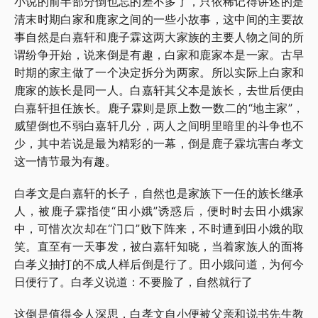
小说的前半部分倒也忘的差不多了，只依稀记得讲述的是
清末时期白家和鹿家之间的一些小故事，这中间的主要故
事自然是白嘉轩和鹿子霖这两大家族的主要人物之间的所
谓纷争开始，说来倒是有趣，白家和鹿家本是一家。古早
时期的家主做了一个决定拆分为两家。所以实际上白家和
鹿家的族长是同一人。白嘉轩其父本是族长，去世后便由
白嘉轩担任族长。鹿子霖则是原上数一数二的“地主家”，
威望倒也不弱白嘉轩几分，两人之间明里暗里的斗争也不
少，其中若说是最为精彩的一幕，倒是鹿子霖坑害白孝文
这一情节最为有趣。
白孝文是白嘉轩的长子，自然也是家族下一任的族长继承
人，被鹿子霖指使“田小娥”诱惑后，便时时去田小娥家
中，可惜次次却在“门口”败下阵来，不时遭到田小娥的取
笑。直至有一天事发，被白嘉轩知晓，当着家族人的面将
白孝义抽打的不成人样后倒是行了。田小娥问道，为何今
日便行了。白孝义说道：不要脸了，自然就行了
这倒是值得令人深思，白孝文自小便被父亲和说书先生教